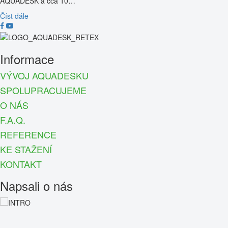
AQUADESK a cca 10…
Číst dále
Informace
VÝVOJ AQUADESKU
SPOLUPRACUJEME
O NÁS
F.A.Q.
REFERENCE
KE STAŽENÍ
KONTAKT
Napsali o nás