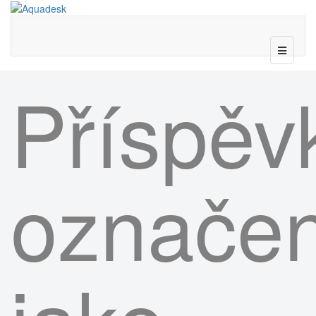
Příspěv
označe