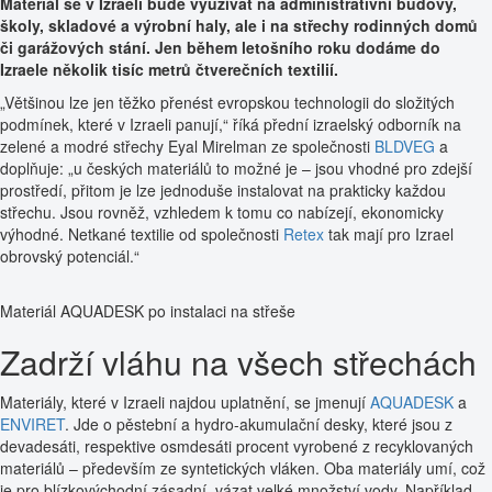
Materiál se v Izraeli bude využívat na administrativní budovy,
školy, skladové a výrobní haly, ale i na střechy rodinných domů
či garážových stání. Jen během letošního roku dodáme do
Izraele několik tisíc metrů čtverečních textilií.
„Většinou lze jen těžko přenést evropskou technologii do složitých
podmínek, které v Izraeli panují,“ říká přední izraelský odborník na
zelené a modré střechy Eyal Mirelman ze společnosti
BLDVEG
a
doplňuje: „u českých materiálů to možné je – jsou vhodné pro zdejší
prostředí, přitom je lze jednoduše instalovat na prakticky každou
střechu. Jsou rovněž, vzhledem k tomu co nabízejí, ekonomicky
výhodné. Netkané textilie od společnosti
Retex
tak mají pro Izrael
obrovský potenciál.“
Materiál AQUADESK po instalaci na střeše
Zadrží vláhu na všech střechách
Materiály, které v Izraeli najdou uplatnění, se jmenují
AQUADESK
a
ENVIRET
. Jde o pěstební a hydro-akumulační desky, které jsou z
devadesáti, respektive osmdesáti procent vyrobené z recyklovaných
materiálů – především ze syntetických vláken. Oba materiály umí, což
je pro blízkovýchodní zásadní, vázat velké množství vody. Například