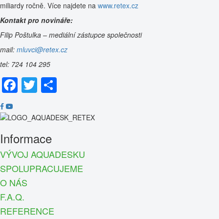
miliardy ročně. Více najdete na
www.retex.cz
Kontakt pro novináře:
Filip Poštulka – mediální zástupce společnosti
mail:
mluvci@retex.cz
tel: 724 104 295
Facebook
Twitter
Share
Informace
VÝVOJ AQUADESKU
SPOLUPRACUJEME
O NÁS
F.A.Q.
REFERENCE