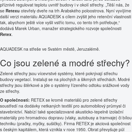
příznivě regulovat teplotu uvnitř budovy i v okolí střechy. „Těší nás, že
se
Retexu
otevřely dveře na trh Arabského poloostrova. Nyní vyvíjíme
další verzi materiálu AQUADESK s cílem zvýšit jeho retenční vlastnosti
tak, abychom ještě více vyšli vstříc tomu, co tento trh potřebuje,“
dodává Marek Urban, manažer strategického rozvoje společnosti
Retex
.
AQUADESK na střeše ve Svatém městě, Jeruzalémě.
Co jsou zelené a modré střechy?
Zelené střechy jsou vícevrstvé systémy, které pokrývají střechu
budovy vegetací. Instaluji se na plochých a šikmých střechách. Modré
střechy jsou štěrkové a jde o systémy řízeného odtoku srážkové vody
ze střechy.
O společnosti:
RETEX se kromě materiálů pro zelené střechy
soustředí na dodávky netkaných textilií pro automobilový průmysl či
stavebnictví. Nabízí také specializované akusticko-tepelně izolační
materiály pro hromadnou dopravu (vlaky, autobusy a tramvaje) či bílou
techniku (pračky, myčky, sušičky). Firma RETEX je akciová společnost
s českým kapitálem, která vznikla v roce 1950. Obrat převyšuje půl