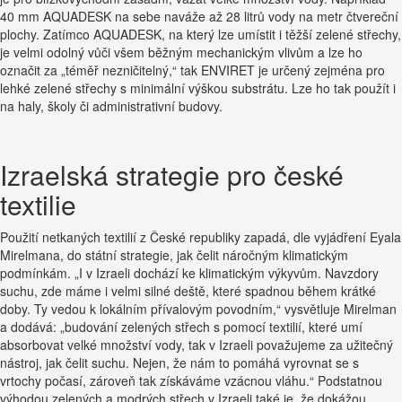
40 mm AQUADESK na sebe naváže až 28 litrů vody na metr čtvereční
plochy. Zatímco AQUADESK, na který lze umístit i těžší zelené střechy,
je velmi odolný vůči všem běžným mechanickým vlivům a lze ho
označit za „téměř nezničitelný,“ tak ENVIRET je určený zejména pro
lehké zelené střechy s minimální výškou substrátu. Lze ho tak použít i
na haly, školy či administrativní budovy.
Izraelská strategie pro české
textilie
Použití netkaných textilií z České republiky zapadá, dle vyjádření Eyala
Mirelmana, do státní strategie, jak čelit náročným klimatickým
podmínkám. „I v Izraeli dochází ke klimatickým výkyvům. Navzdory
suchu, zde máme i velmi silné deště, které spadnou během krátké
doby. Ty vedou k lokálním přívalovým povodním,“ vysvětluje Mirelman
a dodává: „budování zelených střech s pomocí textilií, které umí
absorbovat velké množství vody, tak v Izraeli považujeme za užitečný
nástroj, jak čelit suchu. Nejen, že nám to pomáhá vyrovnat se s
vrtochy počasí, zároveň tak získáváme vzácnou vláhu.“ Podstatnou
výhodou zelených a modrých střech v Izraeli také je, že dokážou